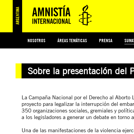
NOSOTROS
ÁREAS TEMÁTICAS
PRENSA
SUMA
ESI
#MIDECISIÓN
HISTORIA DE AMNISTÍA INTERNACIONAL
PROTECCIÓN Y PROMOCIÓN DE DERECHOS HUMANOS
NOTICIAS Y COMUNICADOS
JÓVENES ACTIVISTAS
COLECTIVO
TESTAMENTO SOLIDARIO
COMPROMETIDOS
AMNISTÍA EN LOS MEDIOS
¿QUIÉNES SOMOS
JUEGOS
DON
JUS
Sobre la presentación del 
PREGUNTAS FRECUENTES
La Campaña Nacional por el Derecho al Aborto Le
proyecto para legalizar la interrupción del emba
350 organizaciones sociales, gremiales y política
a los legisladores a generar un debate en torno 
Una de las manifestaciones de la violencia ejerci