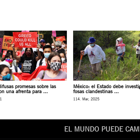
difusas promesas sobre las
México: el Estado debe investig
n una afrenta para ...
fosas clandestinas ...
21
114. Mar, 2025
EL MUNDO PUEDE CAMB