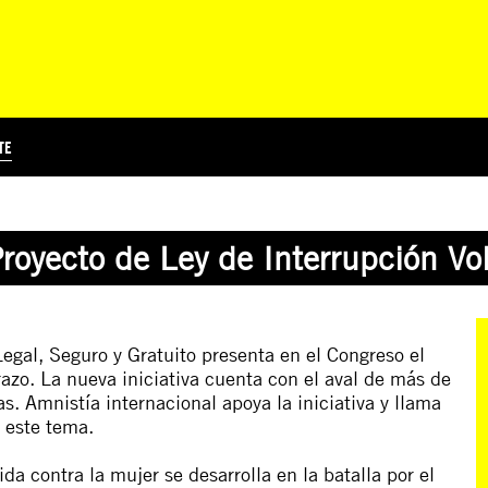
TE
?
Á
TICIA INTERNACIONAL
CURSOS ONLINE
SUSCRIBITE
PREGUNTAS FRECUENTES
ESCRIBÍ POR LOS DERECHOS
EDUCACIÓN EN DERECHOS HUMANOS Y JÓVENES
EDH Y JÓVENES EN EL MUND
Proyecto de Ley de Interrupción Vo
gal, Seguro y Gratuito presenta en el Congreso el
razo. La nueva iniciativa cuenta con el aval de más de
s. Amnistía internacional apoya la iniciativa y llama
a este tema.
da contra la mujer se desarrolla en la batalla por el