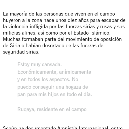
La mayoría de las personas que viven en el campo
huyeron a la zona hace unos diez años para escapar de
la violencia infligida por las fuerzas sirias y rusas y sus
milicias afines, así como por el Estado Islámico.
Muchas formaban parte del movimiento de oposición
de Siria o habían desertado de las fuerzas de
seguridad sirias.
Estoy muy cansada.
Económicamente, anímicamente
y en todos los aspectos. No
puedo conseguir una hogaza de
pan para mis hijos en todo el día.
Ruqaya, residente en el campo
Según ha
documentado
Amnistía Internacional, entre