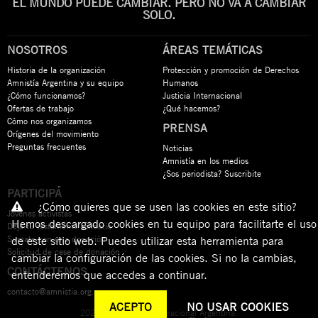
EL MUNDO PUEDE CAMBIAR. PERO NO VA A CAMBIAR
SOLO.
NOSOTROS
ÁREAS TEMÁTICAS
Historia de la organización
Protección y promoción de Derechos
Amnistía Argentina y su equipo
Humanos
¿Cómo funcionamos?
Justicia Internacional
Ofertas de trabajo
¿Qué hacemos?
Cómo nos organizamos
PRENSA
Orígenes del movimiento
Preguntas frecuentes
Noticias
Amnistía en los medios
¿Sos periodista? Suscribite
PARTICIPÁ
¿Cómo quieres que se usen las cookies en este sitio?
Jóvenes activistas
Hemos descargado cookies en tu equipo para facilitarte el uso
Dejá tu testamento solidario
Sumate con una donación
de este sitio web. Puedes utilizar esta herramienta para
Solicitud de cese de donación
cambiar la configuración de las cookies. Si no la cambias,
CONTÁCTENOS
entenderemos que accedes a continuar.
contacto@amnistia.org.ar
ACEPTO
NO USAR COOKIES
2026 © Amnistía Internacional Argentina.