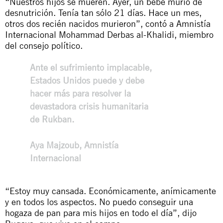
“Nuestros hijos se mueren. Ayer, un bebé murió de
desnutrición. Tenía tan sólo 21 días. Hace un mes,
otros dos recién nacidos murieron”, contó a Amnistía
Internacional Mohammad Derbas al-Khalidi, miembro
del consejo político.
Ante el sufrimiento implacable,
Estados Unidos puede y debe
hacer más para resolver la
devastadora crisis humanitaria
de Rukban.
Aya Majzoub, Amnistía
Internacional
“Estoy muy cansada. Económicamente, anímicamente
y en todos los aspectos. No puedo conseguir una
hogaza de pan para mis hijos en todo el día”, dijo