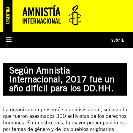
SUMATE
ESI
HISTORIA DE AMNISTÍA INTERNACIONAL
PROTECCIÓN Y PROMOCIÓN DE DERECHOS HUMANOS
NOTICIAS Y COMUNICADOS
JÓVENES ACTIVISTAS
#MIDECISIÓN
COLECTIVO
TESTAMENTO SOLIDARIO
AMNISTÍA EN LOS MEDIOS
COMPROMETIDOS
¿QUIÉNES SOMOS?
JUEGOS
DONÁ
CURSO
NOSOTROS
Según Amnistía
PREGUNTAS FRECUENTES
PREGUNTAS FRECUENTES
JUSTICIA INTERNACIONAL
SUSCRIBITE
ÁREAS TEMÁTICAS
Internacional, 2017 fue un
EDUCACIÓN EN DERECHOS HUMANOS Y JÓVENES
año difícil para los DD.HH.
PRENSA
La organización presentó su análisis anual, señalando
que fueron asesinados 300 activistas de los derechos
humanos. En nuestro país, la mayor preocupación es
por temas de género y de los pueblos originarios