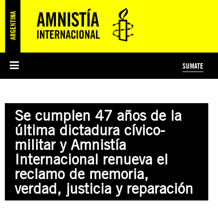
SUMATE
ESI
HISTORIA DE AMNISTÍA INTERNACIONAL
PROTECCIÓN Y PROMOCIÓN DE DERECHOS HUMANOS
NOTICIAS Y COMUNICADOS
JÓVENES ACTIVISTAS
#MIDECISIÓN
COLECTIVO
TESTAMENTO SOLIDARIO
AMNISTÍA EN LOS MEDIOS
COMPROMETIDOS
¿QUIÉNES SOMOS?
JUEGOS
DONÁ
CURSO
NOSOTROS
Se cumplen 47 años de la
PREGUNTAS FRECUENTES
PREGUNTAS FRECUENTES
JUSTICIA INTERNACIONAL
SUSCRIBITE
ÁREAS TEMÁTICAS
última dictadura cívico-
EDUCACIÓN EN DERECHOS HUMANOS Y JÓVENES
militar y Amnistía
PRENSA
Internacional renueva el
reclamo de memoria,
verdad, justicia y reparación