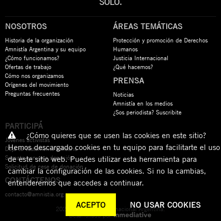
SOLO.
NOSOTROS
ÁREAS TEMÁTICAS
Historia de la organización
Protección y promoción de Derechos
Amnistía Argentina y su equipo
Humanos
¿Cómo funcionamos?
Justicia Internacional
Ofertas de trabajo
¿Qué hacemos?
Cómo nos organizamos
PRENSA
Orígenes del movimiento
Preguntas frecuentes
Noticias
Amnistía en los medios
¿Sos periodista? Suscribite
PARTICIPÁ
¿Cómo quieres que se usen las cookies en este sitio?
Jóvenes activistas
Hemos descargado cookies en tu equipo para facilitarte el uso
Dejá tu testamento solidario
Sumate con una donación
de este sitio web. Puedes utilizar esta herramienta para
Solicitud de cese de donación
cambiar la configuración de las cookies. Si no la cambias,
CONTÁCTENOS
entenderemos que accedes a continuar.
contacto@amnistia.org.ar
ACEPTO
NO USAR COOKIES
2026 © Amnistía Internacional Argentina.
Desarrollado por