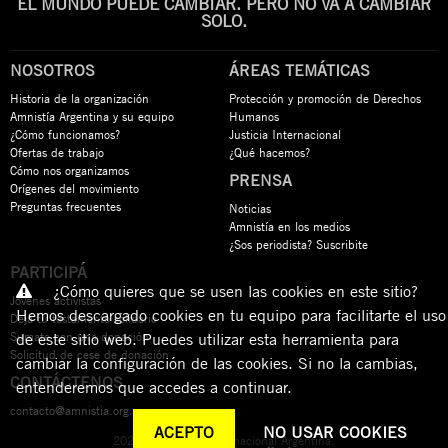
EL MUNDO PUEDE CAMBIAR. PERO NO VA A CAMBIAR
SOLO.
NOSOTROS
ÁREAS TEMÁTICAS
Historia de la organización
Protección y promoción de Derechos
Amnistía Argentina y su equipo
Humanos
¿Cómo funcionamos?
Justicia Internacional
Ofertas de trabajo
¿Qué hacemos?
Cómo nos organizamos
PRENSA
Orígenes del movimiento
Preguntas frecuentes
Noticias
Amnistía en los medios
¿Sos periodista? Suscribite
PARTICIPÁ
¿Cómo quieres que se usen las cookies en este sitio?
Jóvenes activistas
Hemos descargado cookies en tu equipo para facilitarte el uso
Dejá tu testamento solidario
Sumate con una donación
de este sitio web. Puedes utilizar esta herramienta para
Solicitud de cese de donación
cambiar la configuración de las cookies. Si no la cambias,
CONTÁCTENOS
entenderemos que accedes a continuar.
contacto@amnistia.org.ar
ACEPTO
NO USAR COOKIES
2026 © Amnistía Internacional Argentina.