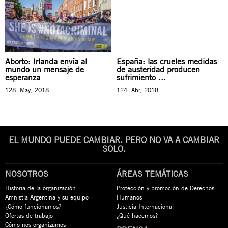
Aborto: Irlanda envía al
España: las crueles medidas
mundo un mensaje de
de austeridad producen
esperanza
sufrimiento ...
128. May, 2018
124. Abr, 2018
EL MUNDO PUEDE CAMBIAR. PERO NO VA A CAMBIAR
SOLO.
NOSOTROS
ÁREAS TEMÁTICAS
Historia de la organización
Protección y promoción de Derechos
Amnistía Argentina y su equipo
Humanos
¿Cómo funcionamos?
Justicia Internacional
Ofertas de trabajo
¿Qué hacemos?
Cómo nos organizamos