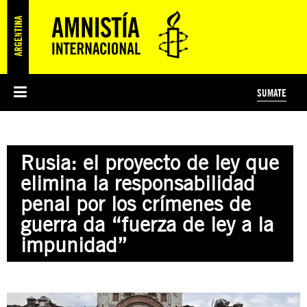
SUMATE
ESI
HISTORIA DE AMNISTÍA INTERNACIONAL
PROTECCIÓN Y PROMOCIÓN DE DERECHOS HUMANOS
NOTICIAS Y COMUNICADOS
JÓVENES ACTIVISTAS
#MIDECISIÓN
COLECTIVO
TESTAMENTO SOLIDARIO
AMNISTÍA EN LOS MEDIOS
COMPROMETIDOS
¿QUIÉNES SOMOS?
JUEGOS
DONÁ
CURSO
NOSOTROS
Rusia: el proyecto de ley que
PREGUNTAS FRECUENTES
PREGUNTAS FRECUENTES
JUSTICIA INTERNACIONAL
SUSCRIBITE
ÁREAS TEMÁTICAS
elimina la responsabilidad
EDUCACIÓN EN DERECHOS HUMANOS Y JÓVENES
penal por los crímenes de
PRENSA
guerra da “fuerza de ley a la
impunidad”