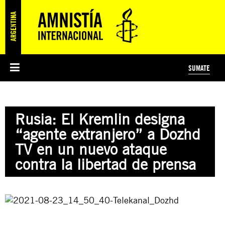
SUMATE
ESI
HISTORIA DE AMNISTÍA INTERNACIONAL
PROTECCIÓN Y PROMOCIÓN DE DERECHOS HUMANOS
NOTICIAS Y COMUNICADOS
JÓVENES ACTIVISTAS
#MIDECISIÓN
COLECTIVO
TESTAMENTO SOLIDARIO
AMNISTÍA EN LOS MEDIOS
COMPROMETIDOS
¿QUIÉNES SOMOS?
JUEGOS
DONÁ
CURSO
NOSOTROS
Rusia: El Kremlin designa
PREGUNTAS FRECUENTES
PREGUNTAS FRECUENTES
JUSTICIA INTERNACIONAL
SUSCRIBITE
ÁREAS TEMÁTICAS
“agente extranjero” a Dozhd
EDUCACIÓN EN DERECHOS HUMANOS Y JÓVENES
TV en un nuevo ataque
PRENSA
contra la libertad de prensa