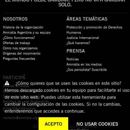
SOLO.
NOSOTROS
ÁREAS TEMÁTICAS
Historia de la organización
Protección y promoción de Derechos
Amnistía Argentina y su equipo
Humanos
¿Cómo funcionamos?
Justicia Internacional
Ofertas de trabajo
¿Qué hacemos?
Cómo nos organizamos
PRENSA
Orígenes del movimiento
Preguntas frecuentes
Noticias
Amnistía en los medios
¿Sos periodista? Suscribite
PARTICIPÁ
¿Cómo quieres que se usen las cookies en este sitio?
Jóvenes activistas
Hemos descargado cookies en tu equipo para facilitarte el uso
Dejá tu testamento solidario
Sumate con una donación
de este sitio web. Puedes utilizar esta herramienta para
Solicitud de cese de donación
cambiar la configuración de las cookies. Si no la cambias,
CONTÁCTENOS
entenderemos que accedes a continuar.
contacto@amnistia.org.ar
ACEPTO
NO USAR COOKIES
2026 © Amnistía Internacional Argentina.