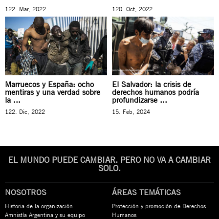
122. Mar, 2022
120. Oct, 2022
Marruecos y España: ocho
El Salvador: la crisis de
mentiras y una verdad sobre
derechos humanos podría
la ...
profundizarse ...
122. Dic, 2022
15. Feb, 2024
EL MUNDO PUEDE CAMBIAR. PERO NO VA A CAMBIAR
SOLO.
NOSOTROS
ÁREAS TEMÁTICAS
Historia de la organización
Protección y promoción de Derechos
Amnistía Argentina y su equipo
Humanos