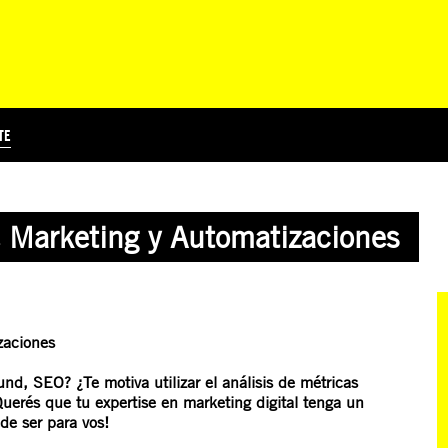
TE
?
Á
TICIA INTERNACIONAL
CURSOS ONLINE
SUSCRIBITE
PREGUNTAS FRECUENTES
ESCRIBÍ POR LOS DERECHOS
EDUCACIÓN EN DERECHOS HUMANOS Y JÓVENES
EDH Y JÓVENES EN EL MUND
e Marketing y Automatizaciones
zaciones
nd, SEO? ¿Te motiva utilizar el análisis de métricas
Querés que tu expertise en marketing digital tenga un
de ser para vos!