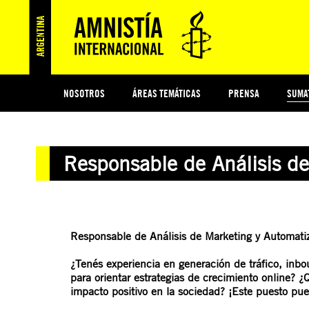
NOSOTROS
ÁREAS TEMÁTICAS
PRENSA
SUMA
ESI
#MIDECISIÓN
HISTORIA DE AMNISTÍA INTERNACIONAL
PROTECCIÓN Y PROMOCIÓN DE DERECHOS HUMANOS
NOTICIAS Y COMUNICADOS
JÓVENES ACTIVISTAS
COLECTIVO
TESTAMENTO SOLIDARIO
COMPROMETIDOS
AMNISTÍA EN LOS MEDIOS
¿QUIÉNES SOMOS
JUEGOS
DON
JUS
Responsable de Análisis d
PREGUNTAS FRECUENTES
Responsable de Análisis de Marketing y Automati
¿Tenés experiencia en generación de tráfico, inbou
para orientar estrategias de crecimiento online? ¿
impacto positivo en la sociedad? ¡Este puesto pue