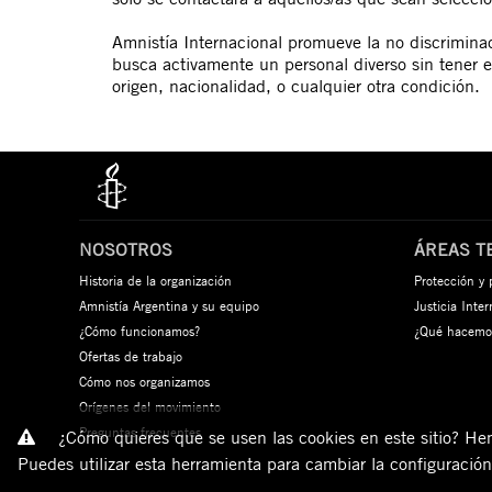
Amnistía Internacional promueve la no discrimina
busca activamente un personal diverso sin tener e
origen, nacionalidad, o cualquier otra condición.
NOSOTROS
ÁREAS T
Historia de la organización
Protección y
Amnistía Argentina y su equipo
Justicia Inte
¿Cómo funcionamos?
¿Qué hacemo
Ofertas de trabajo
Cómo nos organizamos
Orígenes del movimiento
Preguntas frecuentes
¿Cómo quieres que se usen las cookies en este sitio? Hemo
Puedes utilizar esta herramienta para cambiar la configuració