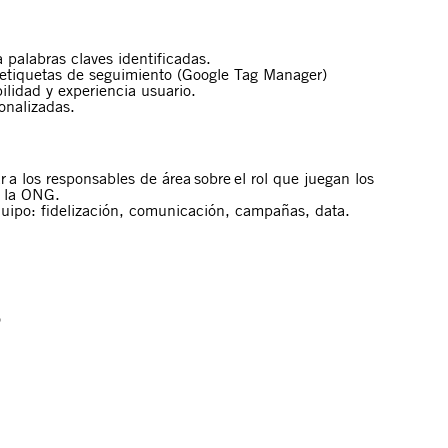
 palabras claves identificadas.
etiquetas de seguimiento
(Google Tag Manager)
ilidad y experiencia usuario
.
onalizadas.
ar a los responsables de área sobre el rol que juegan los
e la ONG.
equipo: fidelización, comunicación, campañas, data.
o