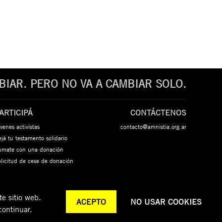
IAR. PERO NO VA A CAMBIAR SOLO.
ARTICIPÁ
CONTÁCTENOS
venes activistas
contacto@amnistia.org.ar
já tu testamento solidario
umate con una donación
olicitud de cese de donación
e sitio web.
ACEPTO
NO USAR COOKIES
continuar.