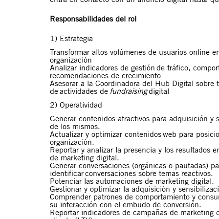
Responsabilidades del rol
1) Estrategia
T
ransformar altos volúmenes de usuarios online e
organización
Analizar
indicadores de gestión de tráfico, compor
recomendaciones de crecimiento
Asesorar a la Coordinadora del Hub Digital sobre
de actividades de
fundraising
digital
2) Operatividad
Generar contenidos atractivos para adquisición y s
de los mismos.
Actualizar y optimizar contenidos web para posici
organización.
Reportar y a
nalizar la presencia y
los resultados e
de marketing digital.
Generar conversaciones (orgánicas o pautadas) pa
identificar conversaciones sobre temas reactivos.
Potenciar
las automaciones de
marketing digital
.
Gestionar y optimizar la adquisición y sensibiliza
Comprender
patrones de comportamiento y consum
su interacción con el embudo de conversión.
Reportar indicadores de campañas de marketing di