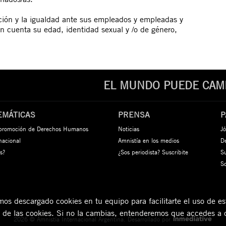
ción y la igualdad ante sus empleados y empleadas y
n cuenta su edad, identidad sexual y /o de género,
EL MUNDO PUEDE CAMB
EMÁTICAS
PRENSA
P
 promoción de Derechos Humanos
Noticias
Jó
rnacional
Amnistía en los medios
De
s?
¿Sos periodista? Suscribite
S
S
s descargado cookies en tu equipo para facilitarte el uso de est
n de las cookies. Si no la cambias, entenderemos que accedes a 
2026 © Amnistía Internacional Argentina.
Desarrollado por