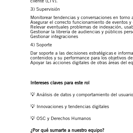
cliente (LTV).
3) Supervisión
Monitorear t
endencias y conversaciones en torno a
Asegurar el c
orrecto funcionamiento de eventos
y
Relevar eventuales problemas de
indexación,
u
sab
Gestionar la li
brería de audiencias y públicos pers
Gestionar i
ntegraciones
4) Soporte
Dar sop
orte a las decisiones estratégicas e inform
contenidos y su performance para los objetivos d
Apoyar las acciones digitales de otras áreas del 
Intereses claves para este rol
💡
Análisis de datos y comportamiento del usuari
💡
Innovaciones y tendencias digitales
💡
OSC y Derechos Humanos
¿Por qué sumarte a nuestro equipo?