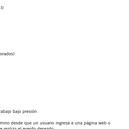
I)
orados)
rabajo bajo presión
amino desde que un usuario ingresa a una página web o
e realiza el evento deseado.