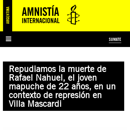
SUMATE
ESI
HISTORIA DE AMNISTÍA INTERNACIONAL
PROTECCIÓN Y PROMOCIÓN DE DERECHOS HUMANOS
NOTICIAS Y COMUNICADOS
JÓVENES ACTIVISTAS
#MIDECISIÓN
COLECTIVO
TESTAMENTO SOLIDARIO
AMNISTÍA EN LOS MEDIOS
COMPROMETIDOS
¿QUIÉNES SOMOS?
JUEGOS
DONÁ
CURSO
NOSOTROS
Repudiamos la muerte de
PREGUNTAS FRECUENTES
PREGUNTAS FRECUENTES
JUSTICIA INTERNACIONAL
SUSCRIBITE
ÁREAS TEMÁTICAS
Rafael Nahuel, el joven
EDUCACIÓN EN DERECHOS HUMANOS Y JÓVENES
mapuche de 22 años, en un
PRENSA
contexto de represión en
Villa Mascardi