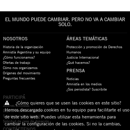
EL MUNDO PUEDE CAMBIAR. PERO NO VA A CAMBIAR
SOLO.
NOSOTROS
ÁREAS TEMÁTICAS
Historia de la organización
Protección y promoción de Derechos
Amnistía Argentina y su equipo
Humanos
¿Cómo funcionamos?
Justicia Internacional
Ofertas de trabajo
¿Qué hacemos?
Cómo nos organizamos
PRENSA
Orígenes del movimiento
Preguntas frecuentes
Noticias
Amnistía en los medios
¿Sos periodista? Suscribite
PARTICIPÁ
¿Cómo quieres que se usen las cookies en este sitio?
Jóvenes activistas
Hemos descargado cookies en tu equipo para facilitarte el uso
Dejá tu testamento solidario
Sumate con una donación
de este sitio web. Puedes utilizar esta herramienta para
Solicitud de cese de donación
cambiar la configuración de las cookies. Si no la cambias,
CONTÁCTENOS