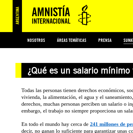
NOSOTROS
ÁREAS TEMÁTICAS
PRENSA
SUMA
ESI
#MIDECISIÓN
HISTORIA DE AMNISTÍA INTERNACIONAL
PROTECCIÓN Y PROMOCIÓN DE DERECHOS HUMANOS
NOTICIAS Y COMUNICADOS
JÓVENES ACTIVISTAS
COLECTIVO
TESTAMENTO SOLIDARIO
COMPROMETIDOS
AMNISTÍA EN LOS MEDIOS
¿QUIÉNES SOMOS
JUEGOS
DON
JUS
¿Qué es un salario mínimo 
PREGUNTAS FRECUENTES
Todas las personas tienen derechos económicos, socia
vivienda, la alimentación, el agua y el saneamiento,
derechos, muchas personas perciben un salario o in
embargo, el trabajo no siempre proporciona un salar
En todo el mundo hay cerca de
241 millones de pe
decir, no ganan lo suficiente para garantizar unas c