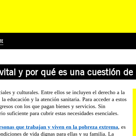
TE
?
Á
TICIA INTERNACIONAL
CURSOS ONLINE
SUSCRIBITE
PREGUNTAS FRECUENTES
ESCRIBÍ POR LOS DERECHOS
EDUCACIÓN EN DERECHOS HUMANOS Y JÓVENES
EDH Y JÓVENES EN EL MUND
vital y por qué es una cuestión d
les y culturales. Entre ellos se incluyen el derecho a la
 la educación y la atención sanitaria. Para acceder a estos
gresos con los que pagan bienes y servicios. Sin
io suficiente para cubrir estas necesidades esenciales.
rsonas que trabajan y viven en la pobreza extrema
, es
ondiciones de vida dignas para ellas y su familia. La