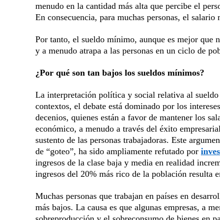
menudo en la cantidad más alta que percibe el perso
En consecuencia, para muchas personas, el salar
Por tanto, el sueldo mínimo, aunque es mejor que n
y a menudo atrapa a las personas en un ciclo de po
¿Por qué son tan bajos los sueldos mínimos?
La interpretación política y social relativa al sueld
contextos, el debate está dominado por los interese
decenios, quienes están a favor de mantener los sa
económico, a menudo a través del éxito empresarial,
sustento de las personas trabajadoras. Este argum
de “goteo”, ha sido ampliamente refutado por
inves
ingresos de la clase baja y media en realidad incre
ingresos del 20% más rico de la población resulta 
Muchas personas que trabajan en países en desarrol
más bajos. La causa es que algunas empresas, a men
sobreproducción y el sobreconsumo de bienes en pa