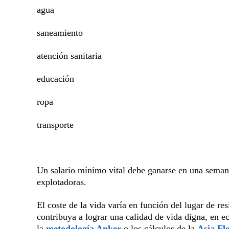
agua
saneamiento
atención sanitaria
educación
ropa
transporte
Un salario mínimo vital debe ganarse en una semana 
explotadoras.
El coste de la vida varía en función del lugar de re
contribuya a lograr una calidad de vida digna, en 
la
metodología Anker
o los cálculos de la
Asia Fl