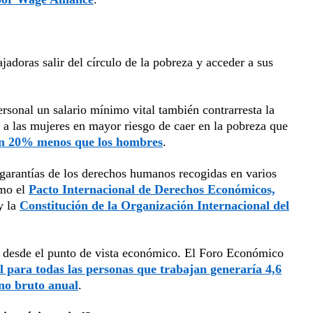
jadoras salir del círculo de la pobreza y acceder a sus
rsonal un salario mínimo vital también contrarresta la
a a las mujeres en mayor riesgo de caer en la pobreza que
un 20% menos que los hombres
.
 garantías de los derechos humanos recogidas en varios
omo el
Pacto Internacional de Derechos Económicos,
y la
Constitución de la Organización Internacional del
o desde el punto de vista económico. El Foro Económico
l para todas las personas que trabajan generaría 4,6
rno bruto anual
.