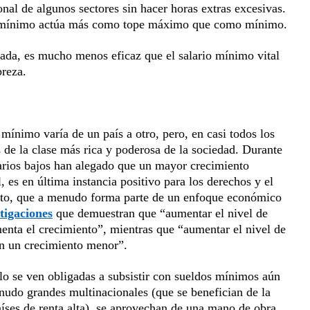
nal de algunos sectores sin hacer horas extras excesivas.
io mínimo actúa más como tope máximo que como mínimo.
ada, es mucho menos eficaz que el salario mínimo vital
breza.
o mínimo varía de un país a otro, pero, en casi todos los
s de la clase más rica y poderosa de la sociedad. Durante
larios bajos han alegado que un mayor crecimiento
 es en última instancia positivo para los derechos y el
ento, que a menudo forma parte de un enfoque económico
tigaciones
que demuestran que “aumentar el nivel de
menta el crecimiento”, mientras que “aumentar el nivel de
en un crecimiento menor”.
lo se ven obligadas a subsistir con sueldos mínimos aún
udo grandes multinacionales (que se benefician de la
íses de renta alta), se aprovechan de una mano de obra