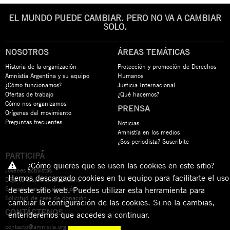
EL MUNDO PUEDE CAMBIAR. PERO NO VA A CAMBIAR
SOLO.
NOSOTROS
ÁREAS TEMÁTICAS
Historia de la organización
Protección y promoción de Derechos
Amnistía Argentina y su equipo
Humanos
¿Cómo funcionamos?
Justicia Internacional
Ofertas de trabajo
¿Qué hacemos?
Cómo nos organizamos
PRENSA
Orígenes del movimiento
Preguntas frecuentes
Noticias
Amnistía en los medios
¿Sos periodista? Suscribite
PARTICIPÁ
¿Cómo quieres que se usen las cookies en este sitio?
Jóvenes activistas
Hemos descargado cookies en tu equipo para facilitarte el uso
Dejá tu testamento solidario
Sumate con una donación
de este sitio web. Puedes utilizar esta herramienta para
Solicitud de cese de donación
cambiar la configuración de las cookies. Si no la cambias,
CONTÁCTENOS
entenderemos que accedes a continuar.
contacto@amnistia.org.ar