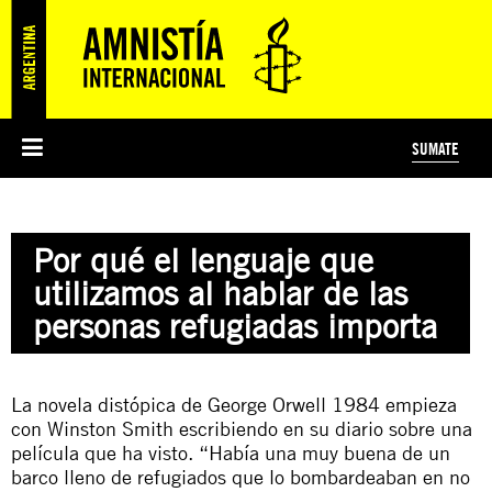
SUMATE
ESI
HISTORIA DE AMNISTÍA INTERNACIONAL
PROTECCIÓN Y PROMOCIÓN DE DERECHOS HUMANOS
NOTICIAS Y COMUNICADOS
JÓVENES ACTIVISTAS
#MIDECISIÓN
COLECTIVO
TESTAMENTO SOLIDARIO
AMNISTÍA EN LOS MEDIOS
COMPROMETIDOS
¿QUIÉNES SOMOS?
JUEGOS
DONÁ
CURSO
NOSOTROS
Por qué el lenguaje que
PREGUNTAS FRECUENTES
PREGUNTAS FRECUENTES
JUSTICIA INTERNACIONAL
SUSCRIBITE
ÁREAS TEMÁTICAS
utilizamos al hablar de las
EDUCACIÓN EN DERECHOS HUMANOS Y JÓVENES
personas refugiadas importa
PRENSA
La novela distópica de George Orwell 1984 empieza
con Winston Smith escribiendo en su diario sobre una
película que ha visto. “Había una muy buena de un
barco lleno de refugiados que lo bombardeaban en no