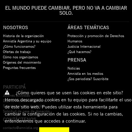
EL MUNDO PUEDE CAMBIAR. PERO NO VA A CAMBIAR
SOLO.
NOSOTROS
ÁREAS TEMÁTICAS
Historia de la organización
Protección y promoción de Derechos
Amnistía Argentina y su equipo
Humanos
¿Cómo funcionamos?
Justicia Internacional
Ofertas de trabajo
¿Qué hacemos?
Cómo nos organizamos
PRENSA
Orígenes del movimiento
Preguntas frecuentes
Noticias
Amnistía en los medios
¿Sos periodista? Suscribite
PARTICIPÁ
¿Cómo quieres que se usen las cookies en este sitio?
Jóvenes activistas
Hemos descargado cookies en tu equipo para facilitarte el uso
Dejá tu testamento solidario
Sumate con una donación
de este sitio web. Puedes utilizar esta herramienta para
Solicitud de cese de donación
cambiar la configuración de las cookies. Si no la cambias,
CONTÁCTENOS
entenderemos que accedes a continuar.
contacto@amnistia.org.ar