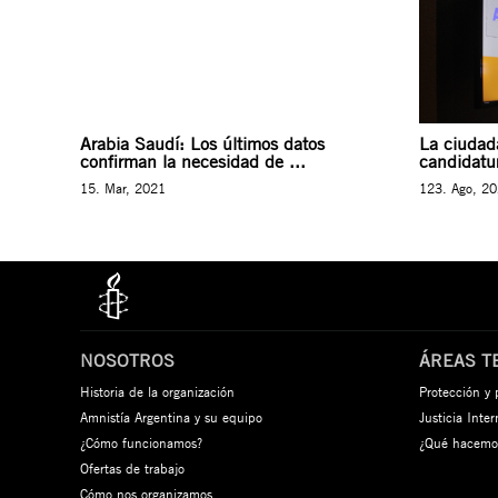
Arabia Saudí: Los últimos datos
La ciudad
confirman la necesidad de ...
candidatur
15. Mar, 2021
123. Ago, 2
NOSOTROS
ÁREAS T
Historia de la organización
Protección y
Amnistía Argentina y su equipo
Justicia Inte
¿Cómo funcionamos?
¿Qué hacemo
Ofertas de trabajo
Cómo nos organizamos