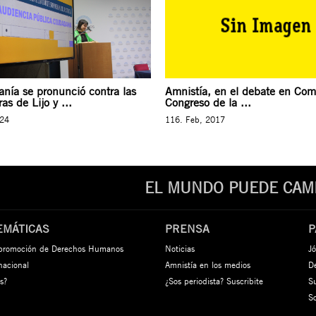
anía se pronunció contra las
Amnistía, en el debate en Comi
as de Lijo y ...
Congreso de la ...
024
116. Feb, 2017
EL MUNDO PUEDE CAMB
EMÁTICAS
PRENSA
P
 promoción de Derechos Humanos
Noticias
Jó
rnacional
Amnistía en los medios
De
s?
¿Sos periodista? Suscribite
S
S