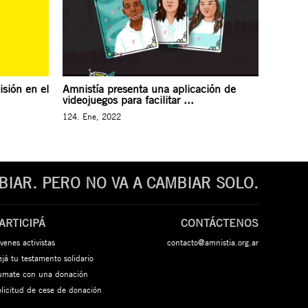
sión en el
Amnistía presenta una aplicación de
videojuegos para facilitar ...
124. Ene, 2022
IAR. PERO NO VA A CAMBIAR SOLO.
ARTICIPÁ
CONTÁCTENOS
venes activistas
contacto@amnistia.org.ar
já tu testamento solidario
umate con una donación
olicitud de cese de donación