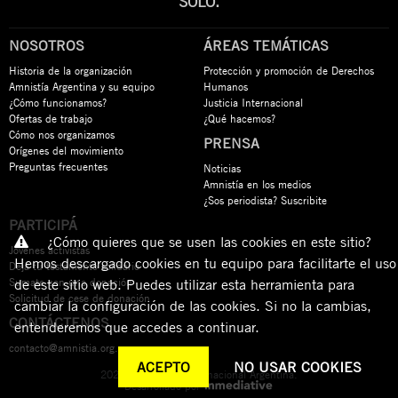
SOLO.
NOSOTROS
ÁREAS TEMÁTICAS
Historia de la organización
Protección y promoción de Derechos
Amnistía Argentina y su equipo
Humanos
¿Cómo funcionamos?
Justicia Internacional
Ofertas de trabajo
¿Qué hacemos?
Cómo nos organizamos
PRENSA
Orígenes del movimiento
Preguntas frecuentes
Noticias
Amnistía en los medios
¿Sos periodista? Suscribite
PARTICIPÁ
¿Cómo quieres que se usen las cookies en este sitio?
Jóvenes activistas
Hemos descargado cookies en tu equipo para facilitarte el uso
Dejá tu testamento solidario
Sumate con una donación
de este sitio web. Puedes utilizar esta herramienta para
Solicitud de cese de donación
cambiar la configuración de las cookies. Si no la cambias,
CONTÁCTENOS
entenderemos que accedes a continuar.
contacto@amnistia.org.ar
ACEPTO
NO USAR COOKIES
2026 © Amnistía Internacional Argentina.
Desarrollado por