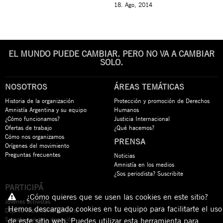
18. Ago, 2014
EL MUNDO PUEDE CAMBIAR. PERO NO VA A CAMBIAR
SOLO.
NOSOTROS
ÁREAS TEMÁTICAS
Historia de la organización
Protección y promoción de Derechos
Amnistía Argentina y su equipo
Humanos
¿Cómo funcionamos?
Justicia Internacional
Ofertas de trabajo
¿Qué hacemos?
Cómo nos organizamos
PRENSA
Orígenes del movimiento
Preguntas frecuentes
Noticias
Amnistía en los medios
¿Sos periodista? Suscribite
PARTICIPÁ
¿Cómo quieres que se usen las cookies en este sitio?
Jóvenes activistas
Hemos descargado cookies en tu equipo para facilitarte el uso
Dejá tu testamento solidario
Sumate con una donación
de este sitio web. Puedes utilizar esta herramienta para