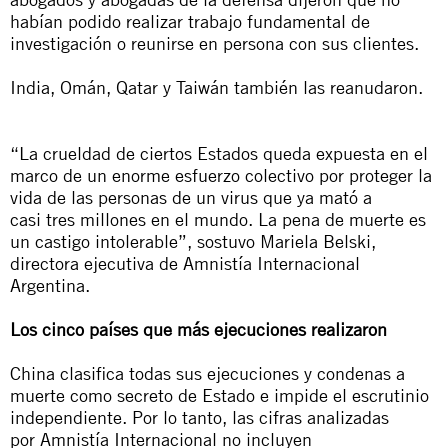
habían podido realizar trabajo fundamental de
investigación o reunirse en persona con sus clientes.
India, Omán, Qatar y Taiwán también
las
reanudaron.
“
L
a crueldad de ciertos
E
stados queda
expuesta en el
marco de un
enorme
esfuerzo colectivo
por proteger la
vida de las personas de un virus que ya mató a
casi
tres
millones en el mundo
.
La pena de muerte es
un castigo
intolerable”, sostuvo Mariela
Belski
,
directora ejecutiva de Amnistía Internacional
Argentina.
Los cinco países que más ejecuciones
realizaron
China clasifica todas sus ejecuciones y condenas a
muerte como secreto de Estado e impide el escrutinio
independiente. Por
lo
tanto, las cifras
analizadas
por
Amnistía
Internacional no
incluyen