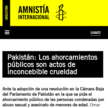
SUMATE
ESI
HISTORIA DE AMNISTÍA INTERNACIONAL
PROTECCIÓN Y PROMOCIÓN DE DERECHOS HUMANOS
NOTICIAS Y COMUNICADOS
JÓVENES ACTIVISTAS
#MIDECISIÓN
COLECTIVO
TESTAMENTO SOLIDARIO
AMNISTÍA EN LOS MEDIOS
COMPROMETIDOS
¿QUIÉNES SOMOS?
JUEGOS
DONÁ
CURSO
NOSOTROS
Pakistán: Los ahorcamientos
PREGUNTAS FRECUENTES
PREGUNTAS FRECUENTES
JUSTICIA INTERNACIONAL
SUSCRIBITE
ÁREAS TEMÁTICAS
públicos son actos de
EDUCACIÓN EN DERECHOS HUMANOS Y JÓVENES
inconcebible crueldad
PRENSA
Ante la adopción de una resolución en la Cámara Baja
del Parlamento de Pakistán en la que se pide el
ahorcamiento público de las personas condenadas por
abuso sexual y asesinato de menores de edad
, Omar