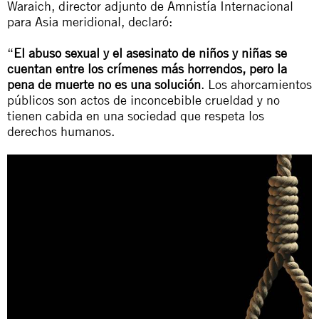
Waraich, director adjunto de Amnistía Internacional
para Asia meridional, declaró:
“
El abuso sexual y el asesinato de niños y niñas se
cuentan entre los crímenes más horrendos, pero la
pena de muerte no es una solución
. Los ahorcamientos
públicos son actos de inconcebible crueldad y no
tienen cabida en una sociedad que respeta los
derechos humanos.