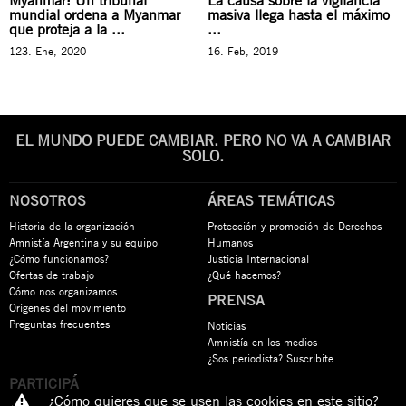
Myanmar: Un tribunal
La causa sobre la vigilancia
mundial ordena a Myanmar
masiva llega hasta el máximo
que proteja a la ...
...
123. Ene, 2020
16. Feb, 2019
EL MUNDO PUEDE CAMBIAR. PERO NO VA A CAMBIAR
SOLO.
NOSOTROS
ÁREAS TEMÁTICAS
Historia de la organización
Protección y promoción de Derechos
Amnistía Argentina y su equipo
Humanos
¿Cómo funcionamos?
Justicia Internacional
Ofertas de trabajo
¿Qué hacemos?
Cómo nos organizamos
PRENSA
Orígenes del movimiento
Preguntas frecuentes
Noticias
Amnistía en los medios
¿Sos periodista? Suscribite
PARTICIPÁ
¿Cómo quieres que se usen las cookies en este sitio?