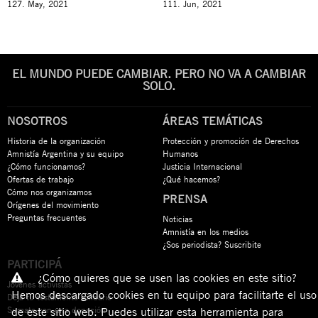
127. May, 2021
111. Jun, 2021
EL MUNDO PUEDE CAMBIAR. PERO NO VA A CAMBIAR
SOLO.
NOSOTROS
ÁREAS TEMÁTICAS
Historia de la organización
Protección y promoción de Derechos
Amnistía Argentina y su equipo
Humanos
¿Cómo funcionamos?
Justicia Internacional
Ofertas de trabajo
¿Qué hacemos?
Cómo nos organizamos
PRENSA
Orígenes del movimiento
Preguntas frecuentes
Noticias
Amnistía en los medios
¿Sos periodista? Suscribite
PARTICIPÁ
¿Cómo quieres que se usen las cookies en este sitio?
Jóvenes activistas
Hemos descargado cookies en tu equipo para facilitarte el uso
Dejá tu testamento solidario
Sumate con una donación
de este sitio web. Puedes utilizar esta herramienta para