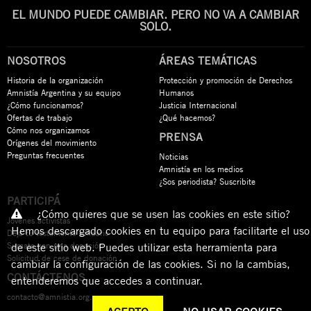
EL MUNDO PUEDE CAMBIAR. PERO NO VA A CAMBIAR
SOLO.
NOSOTROS
ÁREAS TEMÁTICAS
Historia de la organización
Protección y promoción de Derechos
Amnistía Argentina y su equipo
Humanos
¿Cómo funcionamos?
Justicia Internacional
Ofertas de trabajo
¿Qué hacemos?
Cómo nos organizamos
PRENSA
Orígenes del movimiento
Preguntas frecuentes
Noticias
Amnistía en los medios
¿Sos periodista? Suscribite
PARTICIPÁ
¿Cómo quieres que se usen las cookies en este sitio?
Jóvenes activistas
Hemos descargado cookies en tu equipo para facilitarte el uso
Dejá tu testamento solidario
Sumate con una donación
de este sitio web. Puedes utilizar esta herramienta para
Solicitud de cese de donación
cambiar la configuración de las cookies. Si no la cambias,
CONTÁCTENOS
entenderemos que accedes a continuar.
contacto@amnistia.org.ar