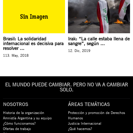
Brasil: La solidaridad
Irak: “La calle estaba llena de
internacional es decisiva para
sangre”, según ...
resolver ...
12. Dic, 2019
113. May, 2018
EL MUNDO PUEDE CAMBIAR. PERO NO VA A CAMBIAR
SOLO.
NOSOTROS
ÁREAS TEMÁTICAS
Historia de la organización
Protección y promoción de Derechos
Amnistía Argentina y su equipo
Humanos
¿Cómo funcionamos?
Justicia Internacional
Ofertas de trabajo
¿Qué hacemos?