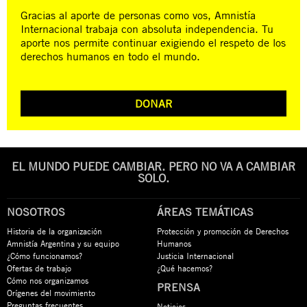
Gracias al aporte de personas como vos, Amnistía
Internacional trabaja con absoluta independencia. Tu
aporte nos permite continuar exigiendo el respeto de los
derechos humanos en todo el mundo.
DONAR
EL MUNDO PUEDE CAMBIAR. PERO NO VA A CAMBIAR
SOLO.
NOSOTROS
ÁREAS TEMÁTICAS
Historia de la organización
Protección y promoción de Derechos
Amnistía Argentina y su equipo
Humanos
¿Cómo funcionamos?
Justicia Internacional
Ofertas de trabajo
¿Qué hacemos?
Cómo nos organizamos
PRENSA
Orígenes del movimiento
Preguntas frecuentes
Noticias