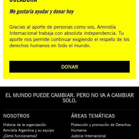
Me gustaría ayudar y donar hoy
Gracias al aporte de personas como vos, Amnistía
Internacional trabaja con absoluta independencia. Tu
aporte nos permite continuar exigiendo el respeto de los
derechos humanos en todo el mundo.
DONAR
EL MUNDO PUEDE CAMBIAR. PERO NO VA A CAMBIAR
SOLO.
NOSOTROS
ÁREAS TEMÁTICAS
Historia de la organización
Protección y promoción de Derechos
Amnistía Argentina y su equipo
Humanos
¿Cómo funcionamos?
Justicia Internacional