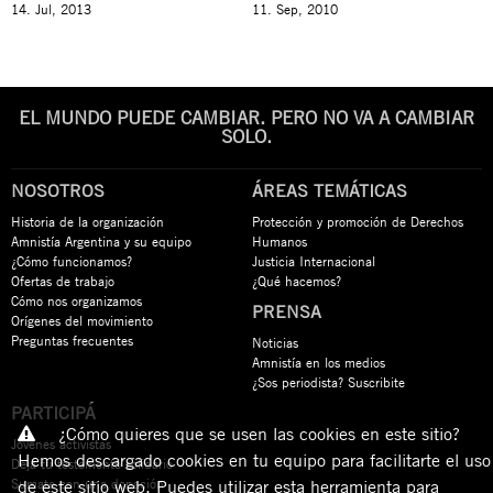
14. Jul, 2013
11. Sep, 2010
EL MUNDO PUEDE CAMBIAR. PERO NO VA A CAMBIAR
SOLO.
NOSOTROS
ÁREAS TEMÁTICAS
Historia de la organización
Protección y promoción de Derechos
Amnistía Argentina y su equipo
Humanos
¿Cómo funcionamos?
Justicia Internacional
Ofertas de trabajo
¿Qué hacemos?
Cómo nos organizamos
PRENSA
Orígenes del movimiento
Preguntas frecuentes
Noticias
Amnistía en los medios
¿Sos periodista? Suscribite
PARTICIPÁ
¿Cómo quieres que se usen las cookies en este sitio?
Jóvenes activistas
Hemos descargado cookies en tu equipo para facilitarte el uso
Dejá tu testamento solidario
Sumate con una donación
de este sitio web. Puedes utilizar esta herramienta para