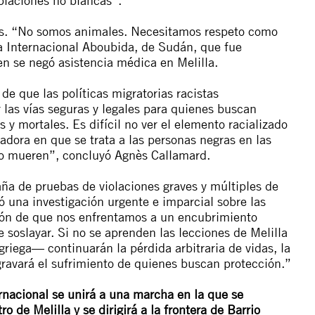
oblaciones no blancas”.
s. “No somos animales. Necesitamos respeto como
a Internacional Aboubida, de Sudán, que fue
en se negó asistencia médica en Melilla.
de que las políticas migratorias racistas
ir las vías seguras y legales para quienes buscan
y mortales. Es difícil no ver el elemento racializado
adora en que se trata a las personas negras en las
 o mueren”, concluyó Agnès Callamard.
a de pruebas de violaciones graves y múltiples de
 una investigación urgente e imparcial sobre las
ión de que nos enfrentamos a un encubrimiento
e soslayar. Si no se aprenden las lecciones de Melilla
riega— continuarán la pérdida arbitraria de vidas, la
agravará el sufrimiento de quienes buscan protección.”
rnacional se unirá a una marcha en la que se
ro de Melilla y se dirigirá a la frontera de Barrio