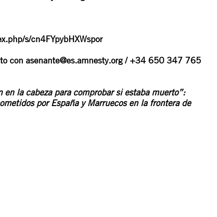
ndex.php/s/cn4FYpybHXWspor
cto con
asenante@es.amnesty.org
/ +34 650 347 765
n en la cabeza para comprobar si estaba muerto”:
ometidos por España y Marruecos en la frontera de