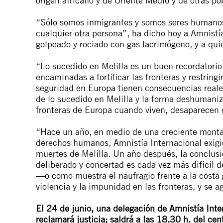
origen africano y de Oriente Medio y de otras p
“Sólo somos inmigrantes y somos seres humano
cualquier otra persona”, ha dicho hoy a Amnistí
golpeado y rociado con gas lacrimógeno, y a qui
“Lo sucedido en Melilla es un buen recordatorio 
encaminadas a fortificar las fronteras y restring
seguridad en Europa tienen consecuencias reales 
de lo sucedido en Melilla y la forma deshumaniz
fronteras de Europa cuando viven, desaparecen
“Hace un año, en medio de una creciente montañ
derechos humanos, Amnistía Internacional exigió
muertes de Melilla. Un año después, la conclus
deliberado y concertad es cada vez más difícil d
—o como muestra el naufragio frente a la costa g
violencia y la impunidad en las fronteras, y se 
El 24 de junio, una delegación de Amnistía Inte
reclamará justicia; saldrá a las 18.30 h. del cent