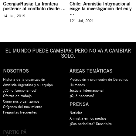
Georgia/Rusia: La frontera
Chile: Amnistía Internacional
posterior al conflicto divide ...
exige la investigación del ex y
...
14. Jul, 2019
121. Jul, 2021
EL MUNDO PUEDE CAMBIAR. PERO NO VA A CAMBIAR
SOLO.
NOSOTROS
ÁREAS TEMÁTICAS
Historia de la organización
Protección y promoción de Derechos
Amnistía Argentina y su equipo
Humanos
¿Cómo funcionamos?
Justicia Internacional
Ofertas de trabajo
¿Qué hacemos?
Cómo nos organizamos
PRENSA
Orígenes del movimiento
Preguntas frecuentes
Noticias
Amnistía en los medios
¿Sos periodista? Suscribite
PARTICIPÁ