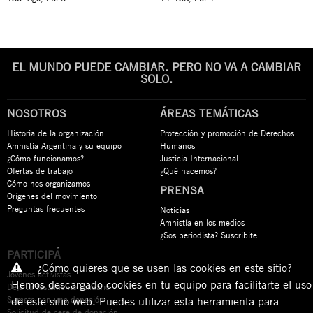
EL MUNDO PUEDE CAMBIAR. PERO NO VA A CAMBIAR
SOLO.
NOSOTROS
ÁREAS TEMÁTICAS
Historia de la organización
Protección y promoción de Derechos
Amnistía Argentina y su equipo
Humanos
¿Cómo funcionamos?
Justicia Internacional
Ofertas de trabajo
¿Qué hacemos?
Cómo nos organizamos
PRENSA
Orígenes del movimiento
Preguntas frecuentes
Noticias
Amnistía en los medios
¿Sos periodista? Suscribite
PARTICIPÁ
¿Cómo quieres que se usen las cookies en este sitio?
Jóvenes activistas
Hemos descargado cookies en tu equipo para facilitarte el uso
Dejá tu testamento solidario
Sumate con una donación
de este sitio web. Puedes utilizar esta herramienta para
Solicitud de cese de donación