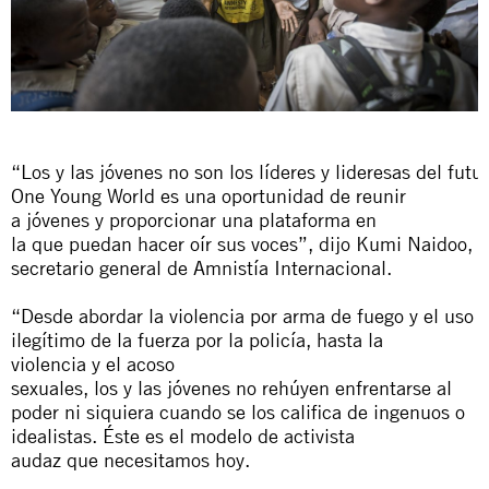
“
Los
y
las
jóvenes
no
son
los
líderes
y
lideresas
del
futu
One Young World es una oportunidad de reunir
a
jóvenes
y
proporcionar una plataforma en
la
que
puedan hacer oír sus voces”, dijo Kumi Naidoo,
secretario general de Amnistía Internacional.
“Desde abordar la violencia por arma de fuego
y
el uso
ilegítimo de la fuerza por la policía, hasta la
violencia
y
el acoso
sexuales,
los
y
las
jóvenes
no
rehúyen enfrentarse al
poder ni siquiera cuando se
los
califica de ingenuos o
idealistas. Éste es el modelo de activista
audaz
que
necesitamos
hoy.