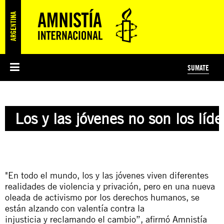
SUMATE
ESI
HISTORIA DE AMNISTÍA INTERNACIONAL
PROTECCIÓN Y PROMOCIÓN DE DERECHOS HUMANOS
NOTICIAS Y COMUNICADOS
JÓVENES ACTIVISTAS
#MIDECISIÓN
COLECTIVO
TESTAMENTO SOLIDARIO
AMNISTÍA EN LOS MEDIOS
COMPROMETIDOS
¿QUIÉNES SOMOS?
JUEGOS
DONÁ
CURSO
NOSOTROS
Los y las jóvenes no son los líd
PREGUNTAS FRECUENTES
PREGUNTAS FRECUENTES
JUSTICIA INTERNACIONAL
SUSCRIBITE
ÁREAS TEMÁTICAS
EDUCACIÓN EN DERECHOS HUMANOS Y JÓVENES
PRENSA
"En todo el mundo,
los
y
las
jóvenes
viven diferentes
realidades de violencia
y
privación, pero en una nueva
oleada de activismo por
los
derechos humanos, se
están alzando con valentía contra la
injusticia
y
reclamando el cambio”, afirmó Amnistía