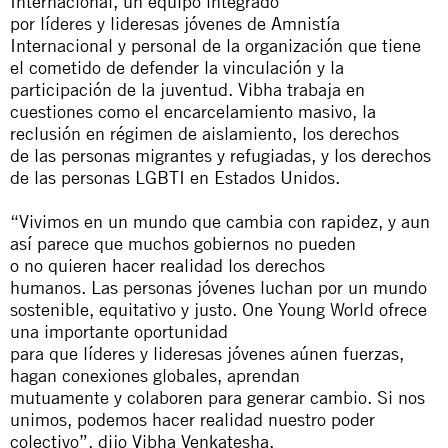
Internacional
,
un equipo integrado
por
líderes
y
lideresas
jóvenes
de Amnistía
Internacional
y
personal de la organización
que
tiene
el cometido de defender la vinculación
y
la
participación de la juventud. Vibha trabaja en
cuestiones como el encarcelamiento masivo, la
reclusión en régimen de aislamiento,
los
derechos
de
las
personas migrantes
y
refugiadas,
y
los
derechos
de
las
personas LGBTI en Estados Unidos.
“Vivimos en un mundo
que
cambia con rapidez,
y
aun
así parece
que
muchos gobiernos
no
pueden
o
no
quieren hacer realidad
los
derechos
humanos.
Las
personas
jóvenes
luchan por un mundo
sostenible, equitativo
y
justo. One Young World ofrece
una importante oportunidad
para
que
líderes
y
lideresas
jóvenes
aúnen fuerzas,
hagan conexiones globales, aprendan
mutuamente
y
colaboren para generar cambio. Si nos
unimos, podemos hacer realidad nuestro poder
colectivo”, dijo Vibha Venkatesha.