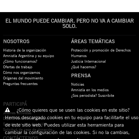
EL MUNDO PUEDE CAMBIAR. PERO NO VA A CAMBIAR
SOLO.
NOSOTROS
ÁREAS TEMÁTICAS
Historia de la organización
Protección y promoción de Derechos
Amnistía Argentina y su equipo
Humanos
¿Cómo funcionamos?
Justicia Internacional
Ofertas de trabajo
¿Qué hacemos?
Cómo nos organizamos
PRENSA
Orígenes del movimiento
Preguntas frecuentes
Noticias
Amnistía en los medios
¿Sos periodista? Suscribite
PARTICIPÁ
¿Cómo quieres que se usen las cookies en este sitio?
Jóvenes activistas
Hemos descargado cookies en tu equipo para facilitarte el uso
Dejá tu testamento solidario
Sumate con una donación
de este sitio web. Puedes utilizar esta herramienta para
Solicitud de cese de donación
cambiar la configuración de las cookies. Si no la cambias,
CONTÁCTENOS