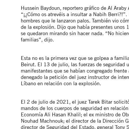
Hussein Baydoun, reportero gráfico de Al Araby A
“¡¿Cómo os atrevéis a insultar a Nabih Berri?!”. 
hombres que le lanzaron palos. También vio cóm
de la explosión. Dijo que había presentes unos
se quedaron mirando sin hacer nada. “No hiciero
familias”, dijo.
Esta no es la primera vez que se golpea a familia
Beirut. El 13 de julio, las fuerzas de seguridad 
manifestantes que se habían congregado frente al
denegado la petición del juez instructor de inte
Líbano en relación con la explosión.
El 2 de julio de 2021, el juez Tarek Bitar solicit
mandos de los cuerpos de seguridad en relación c
Economía Ali Hasan Khalil; el ex ministro de Obr
Nouhad Machnouk; el director de la Dirección G
director de Seguridad del Estado, general Tony S