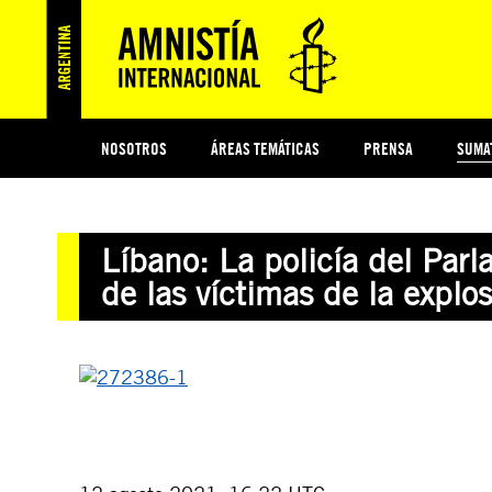
NOSOTROS
ÁREAS TEMÁTICAS
PRENSA
SUMA
ESI
#MIDECISIÓN
HISTORIA DE AMNISTÍA INTERNACIONAL
PROTECCIÓN Y PROMOCIÓN DE DERECHOS HUMANOS
NOTICIAS Y COMUNICADOS
JÓVENES ACTIVISTAS
COLECTIVO
TESTAMENTO SOLIDARIO
COMPROMETIDOS
AMNISTÍA EN LOS MEDIOS
¿QUIÉNES SOMOS
JUEGOS
DON
JUS
Líbano: La policía del Par
PREGUNTAS FRECUENTES
de las víctimas de la explos