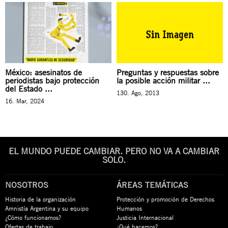
México: asesinatos de
Preguntas y respuestas sobre
periodistas bajo protección
la posible acción militar ...
del Estado ...
130. Ago, 2013
16. Mar, 2024
EL MUNDO PUEDE CAMBIAR. PERO NO VA A CAMBIAR
SOLO.
NOSOTROS
ÁREAS TEMÁTICAS
Historia de la organización
Protección y promoción de Derechos
Amnistía Argentina y su equipo
Humanos
¿Cómo funcionamos?
Justicia Internacional
Ofertas de trabajo
¿Qué hacemos?