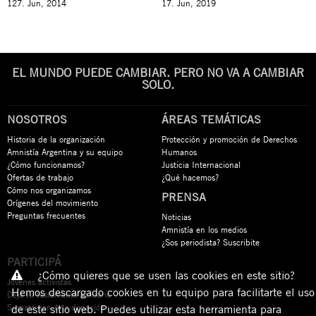
127. Jun, 2014
17. Jun, 2019
EL MUNDO PUEDE CAMBIAR. PERO NO VA A CAMBIAR
SOLO.
NOSOTROS
ÁREAS TEMÁTICAS
Historia de la organización
Protección y promoción de Derechos
Amnistía Argentina y su equipo
Humanos
¿Cómo funcionamos?
Justicia Internacional
Ofertas de trabajo
¿Qué hacemos?
Cómo nos organizamos
PRENSA
Orígenes del movimiento
Preguntas frecuentes
Noticias
Amnistía en los medios
¿Sos periodista? Suscribite
PARTICIPÁ
¿Cómo quieres que se usen las cookies en este sitio?
Jóvenes activistas
Hemos descargado cookies en tu equipo para facilitarte el uso
Dejá tu testamento solidario
Sumate con una donación
de este sitio web. Puedes utilizar esta herramienta para