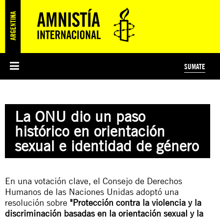
SUMATE
ESI
HISTORIA DE AMNISTÍA INTERNACIONAL
PROTECCIÓN Y PROMOCIÓN DE DERECHOS HUMANOS
NOTICIAS Y COMUNICADOS
JÓVENES ACTIVISTAS
#MIDECISIÓN
COLECTIVO
TESTAMENTO SOLIDARIO
AMNISTÍA EN LOS MEDIOS
COMPROMETIDOS
¿QUIÉNES SOMOS?
JUEGOS
DONÁ
CURSO
NOSOTROS
La ONU dio un paso
PREGUNTAS FRECUENTES
PREGUNTAS FRECUENTES
JUSTICIA INTERNACIONAL
SUSCRIBITE
ÁREAS TEMÁTICAS
histórico en orientación
EDUCACIÓN EN DERECHOS HUMANOS Y JÓVENES
sexual e identidad de género
PRENSA
En una votación clave, el Consejo de Derechos
Humanos de las Naciones Unidas adoptó una
resolución sobre
"Protección contra la violencia y la
discriminación basadas en la orientación sexual y la