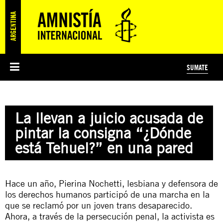
SUMATE
ESI
HISTORIA DE AMNISTÍA INTERNACIONAL
PROTECCIÓN Y PROMOCIÓN DE DERECHOS HUMANOS
NOTICIAS Y COMUNICADOS
JÓVENES ACTIVISTAS
#MIDECISIÓN
COLECTIVO
TESTAMENTO SOLIDARIO
AMNISTÍA EN LOS MEDIOS
COMPROMETIDOS
¿QUIÉNES SOMOS?
JUEGOS
DONÁ
CURSO
NOSOTROS
La llevan a juicio acusada de
PREGUNTAS FRECUENTES
PREGUNTAS FRECUENTES
JUSTICIA INTERNACIONAL
SUSCRIBITE
ÁREAS TEMÁTICAS
pintar la consigna “¿Dónde
EDUCACIÓN EN DERECHOS HUMANOS Y JÓVENES
está Tehuel?” en una pared
PRENSA
Hace un año, Pierina Nochetti, lesbiana y defensora de
los derechos humanos participó de una marcha en la
que se reclamó por un joven trans desaparecido.
Ahora, a través de la persecución penal, la activista es