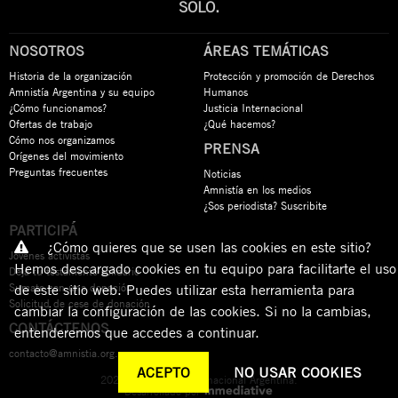
SOLO.
NOSOTROS
ÁREAS TEMÁTICAS
Historia de la organización
Protección y promoción de Derechos
Amnistía Argentina y su equipo
Humanos
¿Cómo funcionamos?
Justicia Internacional
Ofertas de trabajo
¿Qué hacemos?
Cómo nos organizamos
PRENSA
Orígenes del movimiento
Preguntas frecuentes
Noticias
Amnistía en los medios
¿Sos periodista? Suscribite
PARTICIPÁ
¿Cómo quieres que se usen las cookies en este sitio?
Jóvenes activistas
Hemos descargado cookies en tu equipo para facilitarte el uso
Dejá tu testamento solidario
Sumate con una donación
de este sitio web. Puedes utilizar esta herramienta para
Solicitud de cese de donación
cambiar la configuración de las cookies. Si no la cambias,
CONTÁCTENOS
entenderemos que accedes a continuar.
contacto@amnistia.org.ar
ACEPTO
NO USAR COOKIES
2026 © Amnistía Internacional Argentina.
Desarrollado por