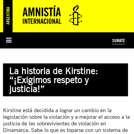
SUMATE
ESI
HISTORIA DE AMNISTÍA INTERNACIONAL
PROTECCIÓN Y PROMOCIÓN DE DERECHOS HUMANOS
NOTICIAS Y COMUNICADOS
JÓVENES ACTIVISTAS
#MIDECISIÓN
COLECTIVO
TESTAMENTO SOLIDARIO
AMNISTÍA EN LOS MEDIOS
COMPROMETIDOS
¿QUIÉNES SOMOS?
JUEGOS
DONÁ
CURSO
NOSOTROS
La historia de Kirstine:
PREGUNTAS FRECUENTES
PREGUNTAS FRECUENTES
JUSTICIA INTERNACIONAL
SUSCRIBITE
ÁREAS TEMÁTICAS
“¡Exigimos respeto y
EDUCACIÓN EN DERECHOS HUMANOS Y JÓVENES
justicia!”
PRENSA
Kirstine está decidida a lograr un cambio en la
legislación sobre la violación y a mejorar el acceso a la
justicia de las sobrevivientes de violación en
Dinamarca. Sabe lo que es toparse con un sistema de