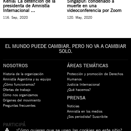
Kenia: La detención de la
Singapur: condenado a
presidenta de Amnistía
muerte en una
Internacional ...
videoconferencia por Zoom
116. Sep, 2020
120. May, 2020
EL MUNDO PUEDE CAMBIAR. PERO NO VA A CAMBIAR
SOLO.
NOSOTROS
ÁREAS TEMÁTICAS
Historia de la organización
Protección y promoción de Derechos
Amnistía Argentina y su equipo
Humanos
¿Cómo funcionamos?
Justicia Internacional
Ofertas de trabajo
¿Qué hacemos?
Cómo nos organizamos
PRENSA
Orígenes del movimiento
Preguntas frecuentes
Noticias
Amnistía en los medios
¿Sos periodista? Suscribite
PARTICIPÁ
¿Cómo quieres que se usen las cookies en este sitio?