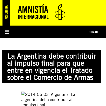
SUMATE
ESI
HISTORIA DE AMNISTÍA INTERNACIONAL
PROTECCIÓN Y PROMOCIÓN DE DERECHOS HUMANOS
NOTICIAS Y COMUNICADOS
JÓVENES ACTIVISTAS
#MIDECISIÓN
COLECTIVO
TESTAMENTO SOLIDARIO
AMNISTÍA EN LOS MEDIOS
COMPROMETIDOS
¿QUIÉNES SOMOS?
JUEGOS
DONÁ
CURSO
NOSOTROS
La Argentina debe contribuir
PREGUNTAS FRECUENTES
PREGUNTAS FRECUENTES
JUSTICIA INTERNACIONAL
SUSCRIBITE
ÁREAS TEMÁTICAS
al impulso final para que
EDUCACIÓN EN DERECHOS HUMANOS Y JÓVENES
entre en vigencia el Tratado
PRENSA
sobre el Comercio de Armas