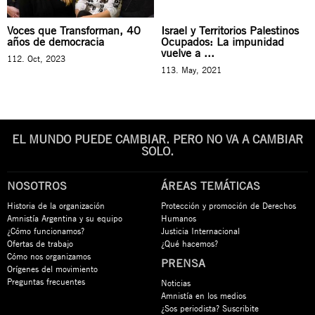
Voces que Transforman, 40
Israel y Territorios Palestinos
años de democracia
Ocupados: La impunidad
vuelve a ...
112. Oct, 2023
113. May, 2021
EL MUNDO PUEDE CAMBIAR. PERO NO VA A CAMBIAR
SOLO.
NOSOTROS
ÁREAS TEMÁTICAS
Historia de la organización
Protección y promoción de Derechos
Amnistía Argentina y su equipo
Humanos
¿Cómo funcionamos?
Justicia Internacional
Ofertas de trabajo
¿Qué hacemos?
Cómo nos organizamos
PRENSA
Orígenes del movimiento
Preguntas frecuentes
Noticias
Amnistía en los medios
¿Sos periodista? Suscribite