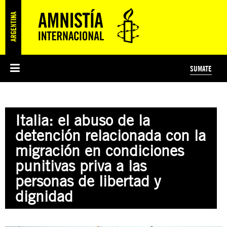
SUMATE
ESI
HISTORIA DE AMNISTÍA INTERNACIONAL
PROTECCIÓN Y PROMOCIÓN DE DERECHOS HUMANOS
NOTICIAS Y COMUNICADOS
JÓVENES ACTIVISTAS
#MIDECISIÓN
COLECTIVO
TESTAMENTO SOLIDARIO
AMNISTÍA EN LOS MEDIOS
COMPROMETIDOS
¿QUIÉNES SOMOS?
JUEGOS
DONÁ
CURSO
NOSOTROS
Italia: el abuso de la
PREGUNTAS FRECUENTES
PREGUNTAS FRECUENTES
JUSTICIA INTERNACIONAL
SUSCRIBITE
ÁREAS TEMÁTICAS
detención relacionada con la
EDUCACIÓN EN DERECHOS HUMANOS Y JÓVENES
migración en condiciones
PRENSA
punitivas priva a las
personas de libertad y
dignidad