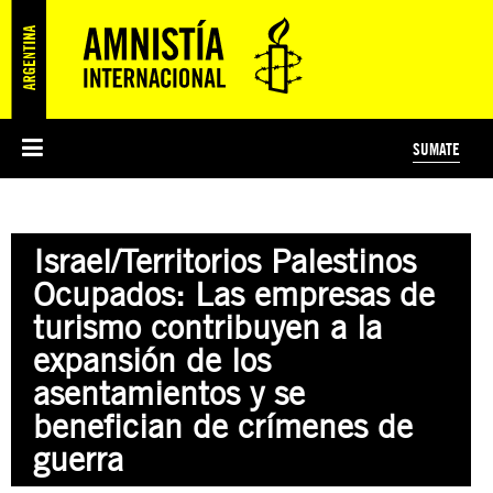
SUMATE
ESI
HISTORIA DE AMNISTÍA INTERNACIONAL
PROTECCIÓN Y PROMOCIÓN DE DERECHOS HUMANOS
NOTICIAS Y COMUNICADOS
JÓVENES ACTIVISTAS
#MIDECISIÓN
COLECTIVO
TESTAMENTO SOLIDARIO
AMNISTÍA EN LOS MEDIOS
COMPROMETIDOS
¿QUIÉNES SOMOS?
JUEGOS
DONÁ
CURSO
NOSOTROS
Israel/Territorios Palestinos
PREGUNTAS FRECUENTES
PREGUNTAS FRECUENTES
JUSTICIA INTERNACIONAL
SUSCRIBITE
ÁREAS TEMÁTICAS
Ocupados: Las empresas de
EDUCACIÓN EN DERECHOS HUMANOS Y JÓVENES
turismo contribuyen a la
PRENSA
expansión de los
asentamientos y se
benefician de crímenes de
guerra