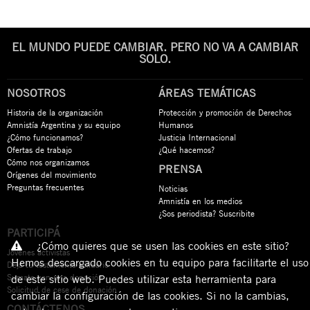
EL MUNDO PUEDE CAMBIAR. PERO NO VA A CAMBIAR
SOLO.
NOSOTROS
ÁREAS TEMÁTICAS
Historia de la organización
Protección y promoción de Derechos
Amnistía Argentina y su equipo
Humanos
¿Cómo funcionamos?
Justicia Internacional
Ofertas de trabajo
¿Qué hacemos?
Cómo nos organizamos
PRENSA
Orígenes del movimiento
Preguntas frecuentes
Noticias
Amnistía en los medios
¿Sos periodista? Suscribite
PARTICIPÁ
¿Cómo quieres que se usen las cookies en este sitio?
Jóvenes activistas
Hemos descargado cookies en tu equipo para facilitarte el uso
Dejá tu testamento solidario
Sumate con una donación
de este sitio web. Puedes utilizar esta herramienta para
Solicitud de cese de donación
cambiar la configuración de las cookies. Si no la cambias,
CONTÁCTENOS