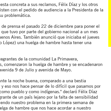
esta concreta a sus reclamos, Félix Díaz y los otros
sten con el pedido de audiencia a la Presidenta de la
su problemática.
a de prensa el pasado 22 de diciembre para poner el
ta que tuvo por parte del gobierno nacional a un mes
uenos Aires. También anunció que iniciaba el jueves
to López) una huelga de hambre hasta tener una
integrantes de la comunidad La Primavera,
s, comenzaron la huelga de hambre y se encadenaron
 avenida 9 de Julio y avenida de Mayo.
ante la noche buena, comparado a una bestia
y eso nos hace pensar de lo difícil que pasamos por
ad como pueblo y como indígenas."
declaró Félix Díaz
rante de un país lejano por la falta de sensibilidad
lviendo nuestro problema en la primera semana de
elga de hambre que nos hace acordar a nuestro