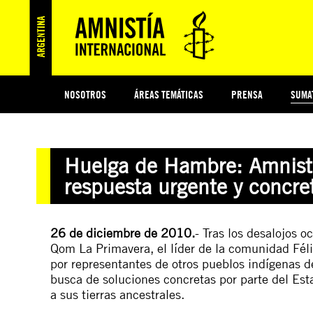
NOSOTROS
ÁREAS TEMÁTICAS
PRENSA
SUMA
ESI
#MIDECISIÓN
HISTORIA DE AMNISTÍA INTERNACIONAL
PROTECCIÓN Y PROMOCIÓN DE DERECHOS HUMANOS
NOTICIAS Y COMUNICADOS
JÓVENES ACTIVISTAS
COLECTIVO
TESTAMENTO SOLIDARIO
COMPROMETIDOS
AMNISTÍA EN LOS MEDIOS
¿QUIÉNES SOMOS
JUEGOS
DON
JUS
Huelga de Hambre: Amnistía
PREGUNTAS FRECUENTES
respuesta urgente y concr
26 de diciembre de 2010.
-
Tras los desalojos 
Qom La Primavera, el líder de la comunidad Fél
por representantes de otros pueblos indígenas d
busca de soluciones concretas por parte del Est
a sus tierras ancestrales.