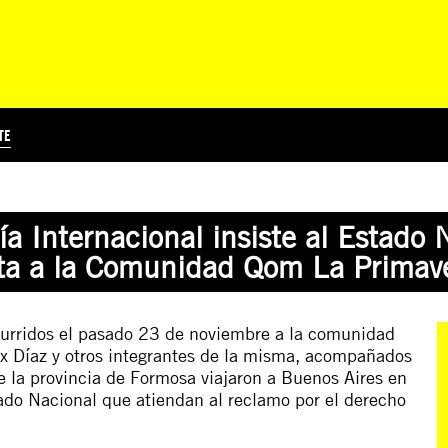
TE
?
Á
TICIA INTERNACIONAL
CURSOS ONLINE
SUSCRIBITE
PREGUNTAS FRECUENTES
ESCRIBÍ POR LOS DERECHOS
EDUCACIÓN EN DERECHOS HUMANOS Y JÓVENES
EDH Y JÓVENES EN EL MUND
 Internacional insiste al Estado 
eta a la Comunidad Qom La Primav
ocurridos el pasado 23 de noviembre a la comunidad
ix Díaz y otros integrantes de la misma, acompañados
e la provincia de Formosa viajaron a Buenos Aires en
ado Nacional que atiendan al reclamo por el derecho