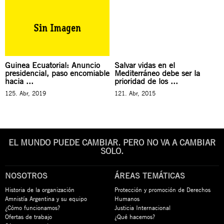
Guinea Ecuatorial: Anuncio
Salvar vidas en el
presidencial, paso encomiable
Mediterráneo debe ser la
hacia ...
prioridad de los ...
125. Abr, 2019
121. Abr, 2015
EL MUNDO PUEDE CAMBIAR. PERO NO VA A CAMBIAR
SOLO.
NOSOTROS
ÁREAS TEMÁTICAS
Historia de la organización
Protección y promoción de Derechos
Amnistía Argentina y su equipo
Humanos
¿Cómo funcionamos?
Justicia Internacional
Ofertas de trabajo
¿Qué hacemos?