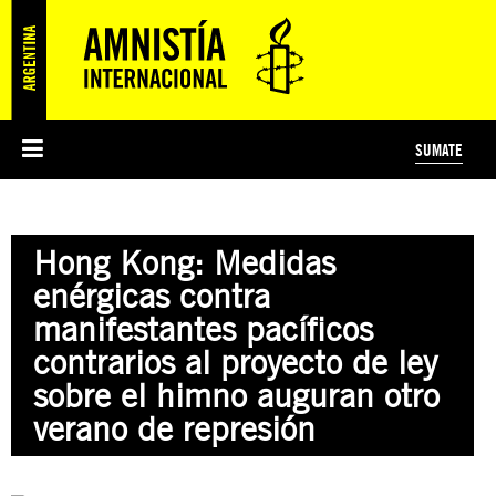
SUMATE
ESI
HISTORIA DE AMNISTÍA INTERNACIONAL
PROTECCIÓN Y PROMOCIÓN DE DERECHOS HUMANOS
NOTICIAS Y COMUNICADOS
JÓVENES ACTIVISTAS
#MIDECISIÓN
COLECTIVO
TESTAMENTO SOLIDARIO
AMNISTÍA EN LOS MEDIOS
COMPROMETIDOS
¿QUIÉNES SOMOS?
JUEGOS
DONÁ
CURSO
NOSOTROS
Hong Kong: Medidas
PREGUNTAS FRECUENTES
PREGUNTAS FRECUENTES
JUSTICIA INTERNACIONAL
SUSCRIBITE
ÁREAS TEMÁTICAS
enérgicas contra
EDUCACIÓN EN DERECHOS HUMANOS Y JÓVENES
manifestantes pacíficos
PRENSA
contrarios al proyecto de ley
sobre el himno auguran otro
verano de represión