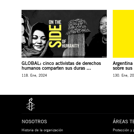
GLOBAL: cinco activistas de derechos
Argentina
humanos comparten sus duras ...
sobre sus 
118. Ene, 2024
130. Ene, 2
NOSOTROS
ÁREAS T
Historia de la organización
Protección y