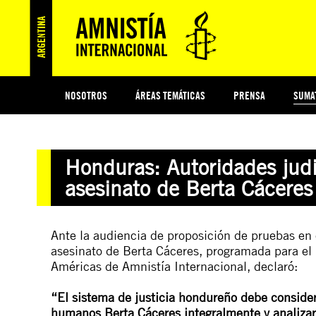
NOSOTROS
ÁREAS TEMÁTICAS
PRENSA
SUMA
ESI
#MIDECISIÓN
HISTORIA DE AMNISTÍA INTERNACIONAL
PROTECCIÓN Y PROMOCIÓN DE DERECHOS HUMANOS
NOTICIAS Y COMUNICADOS
JÓVENES ACTIVISTAS
COLECTIVO
TESTAMENTO SOLIDARIO
COMPROMETIDOS
AMNISTÍA EN LOS MEDIOS
¿QUIÉNES SOMOS
JUEGOS
DON
JUS
Honduras: Autoridades judi
PREGUNTAS FRECUENTES
asesinato de Berta Cáceres
Ante la audiencia de proposición de pruebas en 
asesinato de
Berta Cáceres,
programada para el 2
Américas de Amnistía Internacional, declaró:
“El sistema de justicia hondureño debe consider
humanos Berta Cáceres integralmente y analizar 