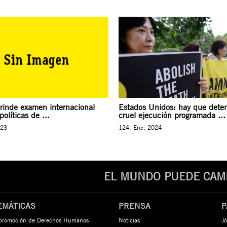
 rinde examen internacional
Estados Unidos: hay que deten
políticas de ...
cruel ejecución programada ...
023
124. Ene, 2024
EL MUNDO PUEDE CAMB
EMÁTICAS
PRENSA
P
 promoción de Derechos Humanos
Noticias
Jó