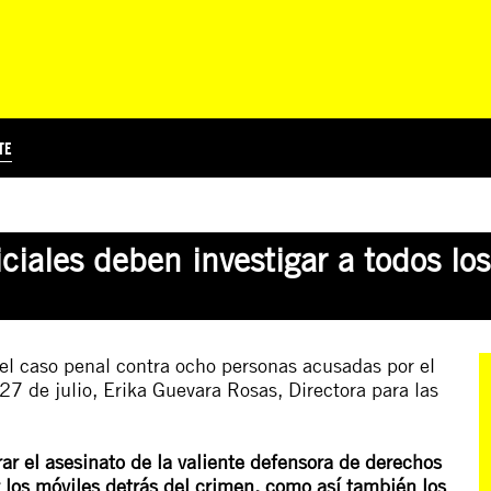
TE
?
Á
TICIA INTERNACIONAL
CURSOS ONLINE
SUSCRIBITE
PREGUNTAS FRECUENTES
ESCRIBÍ POR LOS DERECHOS
EDUCACIÓN EN DERECHOS HUMANOS Y JÓVENES
EDH Y JÓVENES EN EL MUND
ciales deben investigar a todos lo
el caso penal contra ocho personas acusadas por el
7 de julio, Erika Guevara Rosas, Directora para las
ar el asesinato de la valiente defensora de derechos
los móviles detrás del crimen, como así también los