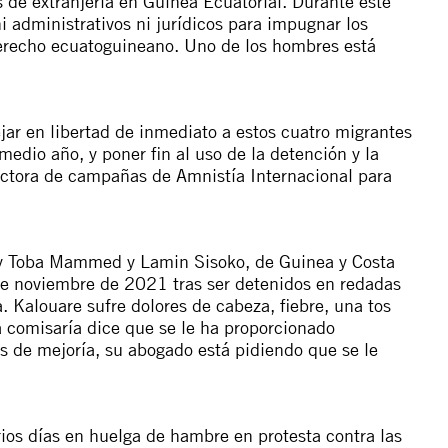
 de extranjería en Guinea Ecuatorial. Durante este
 administrativos ni jurídicos para impugnar los
derecho ecuatoguineano. Uno de los hombres está
ar en libertad de inmediato a estos cuatro migrantes
medio año, y poner fin al uso de la detención y la
rectora de campañas de Amnistía Internacional para
y Toba Mammed y Lamin Sisoko, de Guinea y Costa
sde noviembre de 2021 tras ser detenidos en redadas
. Kalouare sufre dolores de cabeza, fiebre, una tos
la comisaría dice que se le ha proporcionado
es de mejoría, su abogado está pidiendo que se le
rios días en huelga de hambre en protesta contra las