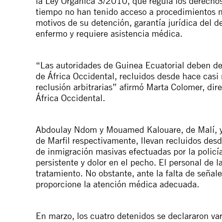
la Ley Orgánica 3/2010, que regula los derechos
tiempo no han tenido acceso a procedimientos ni
motivos de su detención, garantía jurídica del 
enfermo y requiere asistencia médica.
“Las autoridades de Guinea Ecuatorial deben dej
de África Occidental, recluidos desde hace casi 
reclusión arbitrarias” afirmó Marta Colomer, di
África Occidental.
Abdoulay Ndom y Mouamed Kalouare, de Malí, 
de Marfil respectivamente, llevan recluidos de
de inmigración masivas efectuadas por la policía
persistente y dolor en el pecho. El personal de 
tratamiento. No obstante, ante la falta de señal
proporcione la atención médica adecuada.
En marzo, los cuatro detenidos se declararon va