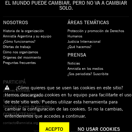
EL MUNDO PUEDE CAMBIAR. PERO NO VA A CAMBIAR
SOLO.
NOSOTROS
ÁREAS TEMÁTICAS
Historia de la organización
Protección y promoción de Derechos
Amnistía Argentina y su equipo
Humanos
¿Cómo funcionamos?
Justicia Internacional
Ofertas de trabajo
¿Qué hacemos?
Cómo nos organizamos
PRENSA
Orígenes del movimiento
Preguntas frecuentes
Noticias
Amnistía en los medios
¿Sos periodista? Suscribite
PARTICIPÁ
¿Cómo quieres que se usen las cookies en este sitio?
Jóvenes activistas
Hemos descargado cookies en tu equipo para facilitarte el uso
Dejá tu testamento solidario
Sumate con una donación
de este sitio web. Puedes utilizar esta herramienta para
Solicitud de cese de donación
cambiar la configuración de las cookies. Si no la cambias,
CONTÁCTENOS
entenderemos que accedes a continuar.
contacto@amnistia.org.ar
ACEPTO
NO USAR COOKIES
2026 © Amnistía Internacional Argentina.