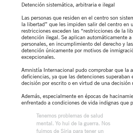
Detención sistemática, arbitraria e ilegal
Las personas que residen en el centro son sist
la libertad” que les impiden salir del centro en 
restricciones exceden las “restricciones de la li
detención ilegal. Se aplican automáticamente a 
personales, en incumplimiento del derecho y las
detención únicamente por motivos de inmigració
excepcionales.
Amnistía Internacional pudo comprobar que la a
deficiencias, ya que las detenciones superaban 
decisión por escrito o en virtud de una decisión 
Además, especialmente en épocas de hacinamient
enfrentado a condiciones de vida indignas que po
Tenemos problemas de salud
mental. Yo hui de la guerra. Nos
fuimos de Siria para tener un