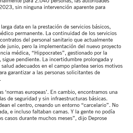
ginalmente para 2.040 personas, las autoridades
2023, sin ninguna intervención aparente para
arga data en la prestación de servicios básicos,
médico permanente. La continuidad de los servicios
contratos del personal sanitario que actualmente
0 de junio, pero la implementación del nuevo proyecto
tencia médica, “Hippocrates”, gestionado por la
, sigue pendiente. La incertidumbre prolongada y
de salud adecuados en el campo plantea serios motivos
ra garantizar a las personas solicitantes de
.
las ‘normas europeas’. En cambio, encontramos una
as de seguridad y sin infraestructuras básicas.
ean el centro, creando un entorno “carcelario”. No
da, e incluso faltaban camas. Y la gente no podía
os casos durante muchos meses”, dijo Deprose