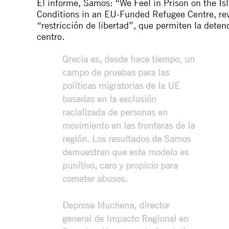
El informe,
Samos: “We Feel in Prison on the Is
Conditions in an EU-Funded Refugee Centre
, r
“restricción de libertad”, que permiten la detenc
centro.
Grecia es, desde hace tiempo, un
campo de pruebas para las
políticas migratorias de la UE
basadas en la exclusión
racializada de personas en
movimiento en las fronteras de la
región. Los resultados de Samos
demuestran que este modelo es
punitivo, caro y propicio para
cometer abusos.
Deprose Muchena, director
general de Impacto Regional en