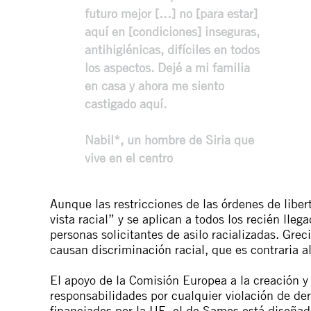
futuro mejor […] no [para estar]
aquí en [condiciones] inseguras,
antihigiénicas, difíciles en todos
los aspectos. Dejé a mi familia
en casa y ahora me siento
castigado aquí.
Nabil*, un hombre de Siria que
vive en el centro
Aunque las restricciones de las órdenes de libe
vista racial” y se aplican a todos los recién lleg
personas solicitantes de asilo racializadas. Grec
causan discriminación racial, que es contraria a
El apoyo de la Comisión Europea a la creación y
responsabilidades por cualquier violación de de
financiados por la UE, el de Samos está diseñado