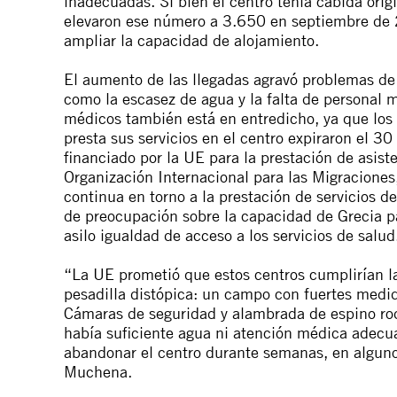
inadecuadas. Si bien el centro tenía cabida ori
elevaron ese número a 3.650 en septiembre de 
ampliar la capacidad de alojamiento.
El aumento de las llegadas agravó problemas de l
como la escasez de agua y la falta de personal 
médicos también está en entredicho, ya que los 
presta sus servicios en el centro expiraron el 3
financiado por la UE para la prestación de asis
Organización Internacional para las Migraciones
continua en torno a la prestación de servicios 
de preocupación sobre la capacidad de Grecia pa
asilo
igualdad de acceso a los servicios de salud
“La UE prometió que estos centros cumplirían 
pesadilla distópica: un campo con fuertes medid
Cámaras de seguridad y alambrada de espino rod
había suficiente agua ni atención médica adecua
abandonar el centro durante semanas, en algun
Muchena.