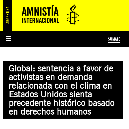
SUMATE
ESI
HISTORIA DE AMNISTÍA INTERNACIONAL
PROTECCIÓN Y PROMOCIÓN DE DERECHOS HUMANOS
NOTICIAS Y COMUNICADOS
JÓVENES ACTIVISTAS
#MIDECISIÓN
COLECTIVO
TESTAMENTO SOLIDARIO
AMNISTÍA EN LOS MEDIOS
COMPROMETIDOS
¿QUIÉNES SOMOS?
JUEGOS
DONÁ
CURSO
NOSOTROS
Global: sentencia a favor de
PREGUNTAS FRECUENTES
PREGUNTAS FRECUENTES
JUSTICIA INTERNACIONAL
SUSCRIBITE
ÁREAS TEMÁTICAS
activistas en demanda
EDUCACIÓN EN DERECHOS HUMANOS Y JÓVENES
relacionada con el clima en
PRENSA
Estados Unidos sienta
precedente histórico basado
en derechos humanos