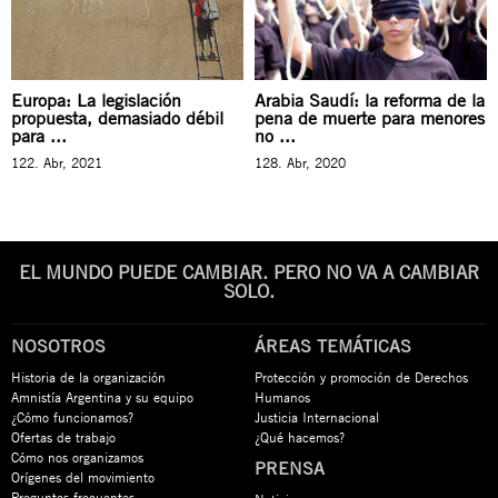
Europa: La legislación
Arabia Saudí: la reforma de la
propuesta, demasiado débil
pena de muerte para menores
para ...
no ...
122. Abr, 2021
128. Abr, 2020
EL MUNDO PUEDE CAMBIAR. PERO NO VA A CAMBIAR
SOLO.
NOSOTROS
ÁREAS TEMÁTICAS
Historia de la organización
Protección y promoción de Derechos
Amnistía Argentina y su equipo
Humanos
¿Cómo funcionamos?
Justicia Internacional
Ofertas de trabajo
¿Qué hacemos?
Cómo nos organizamos
PRENSA
Orígenes del movimiento
Preguntas frecuentes