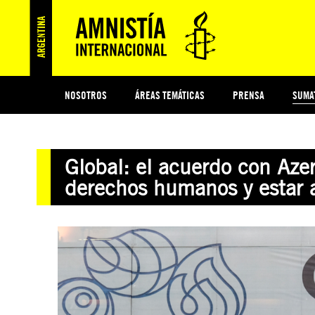
NOSOTROS
ÁREAS TEMÁTICAS
PRENSA
SUMA
ESI
#MIDECISIÓN
HISTORIA DE AMNISTÍA INTERNACIONAL
PROTECCIÓN Y PROMOCIÓN DE DERECHOS HUMANOS
NOTICIAS Y COMUNICADOS
JÓVENES ACTIVISTAS
COLECTIVO
TESTAMENTO SOLIDARIO
COMPROMETIDOS
AMNISTÍA EN LOS MEDIOS
¿QUIÉNES SOMOS
JUEGOS
DON
JUS
Global: el acuerdo con Aze
PREGUNTAS FRECUENTES
derechos humanos y estar a