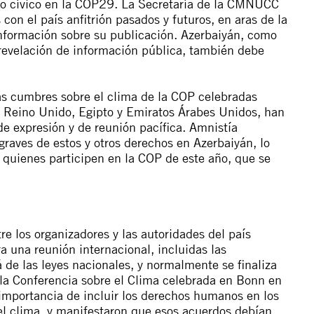
cio cívico en la COP29. La Secretaría de la CMNUCC
con el país anfitrión pasados y futuros, en aras de la
información sobre su publicación. Azerbaiyán, como
 revelación de información pública, también debe
s cumbres sobre el clima de la COP celebradas
, Reino Unido, Egipto y Emiratos Árabes Unidos, han
 de expresión y de reunión pacífica. Amnistía
graves de estos y otros derechos en Azerbaiyán, lo
 quienes participen en la COP de este año, que se
re los organizadores y las autoridades del país
ra una reunión internacional, incluidas las
á de las leyes nacionales, y normalmente se finaliza
 la Conferencia sobre el Clima celebrada en Bonn en
importancia de incluir los derechos humanos en los
 el clima, y manifestaron que esos acuerdos debían