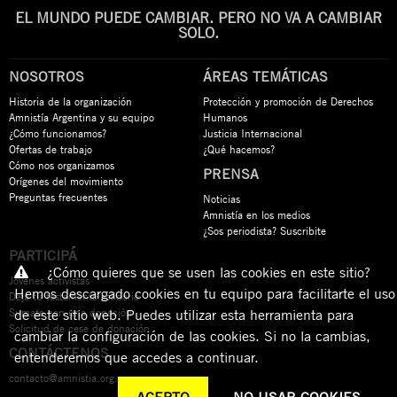
EL MUNDO PUEDE CAMBIAR. PERO NO VA A CAMBIAR
SOLO.
NOSOTROS
ÁREAS TEMÁTICAS
Historia de la organización
Protección y promoción de Derechos
Amnistía Argentina y su equipo
Humanos
¿Cómo funcionamos?
Justicia Internacional
Ofertas de trabajo
¿Qué hacemos?
Cómo nos organizamos
PRENSA
Orígenes del movimiento
Preguntas frecuentes
Noticias
Amnistía en los medios
¿Sos periodista? Suscribite
PARTICIPÁ
¿Cómo quieres que se usen las cookies en este sitio?
Jóvenes activistas
Hemos descargado cookies en tu equipo para facilitarte el uso
Dejá tu testamento solidario
Sumate con una donación
de este sitio web. Puedes utilizar esta herramienta para
Solicitud de cese de donación
cambiar la configuración de las cookies. Si no la cambias,
CONTÁCTENOS
entenderemos que accedes a continuar.
contacto@amnistia.org.ar
ACEPTO
NO USAR COOKIES