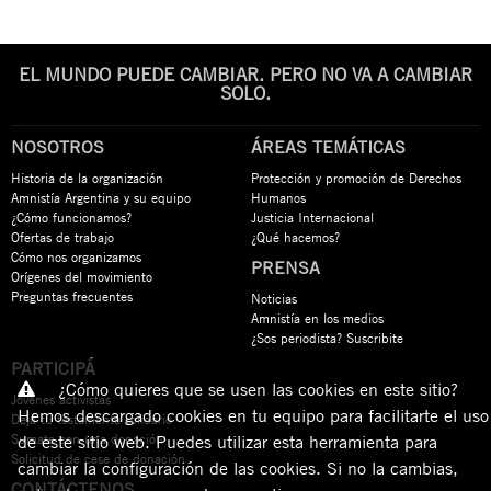
EL MUNDO PUEDE CAMBIAR. PERO NO VA A CAMBIAR
SOLO.
NOSOTROS
ÁREAS TEMÁTICAS
Historia de la organización
Protección y promoción de Derechos
Amnistía Argentina y su equipo
Humanos
¿Cómo funcionamos?
Justicia Internacional
Ofertas de trabajo
¿Qué hacemos?
Cómo nos organizamos
PRENSA
Orígenes del movimiento
Preguntas frecuentes
Noticias
Amnistía en los medios
¿Sos periodista? Suscribite
PARTICIPÁ
¿Cómo quieres que se usen las cookies en este sitio?
Jóvenes activistas
Hemos descargado cookies en tu equipo para facilitarte el uso
Dejá tu testamento solidario
Sumate con una donación
de este sitio web. Puedes utilizar esta herramienta para
Solicitud de cese de donación
cambiar la configuración de las cookies. Si no la cambias,
CONTÁCTENOS