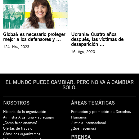
Global: es necesario proteger
Ucrania: Cuatro años
mejor a los defensores y ...
después, las víctimas de
desaparición ...
124. Nov, 2023
16. Ago, 2020
EL MUNDO PUEDE CAMBIAR. PERO NO VA A CAMBIAR
SOLO.
NOSOTROS
ÁREAS TEMÁTICAS
Historia de la organización
Protección y promoción de Derechos
Amnistía Argentina y su equipo
Humanos
¿Cómo funcionamos?
Justicia Internacional
Ofertas de trabajo
¿Qué hacemos?
Cómo nos organizamos
PRENSA