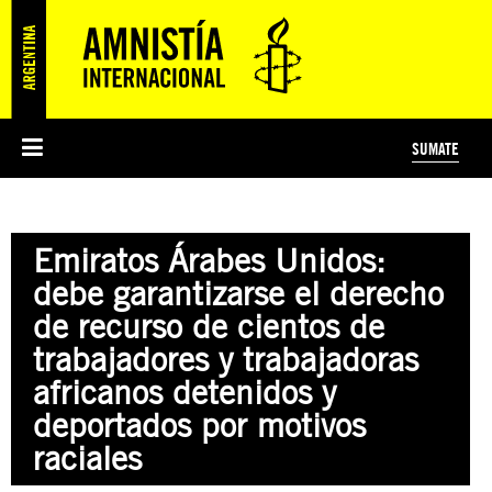
SUMATE
ESI
HISTORIA DE AMNISTÍA INTERNACIONAL
PROTECCIÓN Y PROMOCIÓN DE DERECHOS HUMANOS
NOTICIAS Y COMUNICADOS
JÓVENES ACTIVISTAS
#MIDECISIÓN
COLECTIVO
TESTAMENTO SOLIDARIO
AMNISTÍA EN LOS MEDIOS
COMPROMETIDOS
¿QUIÉNES SOMOS?
JUEGOS
DONÁ
CURSO
NOSOTROS
Emiratos Árabes Unidos:
PREGUNTAS FRECUENTES
PREGUNTAS FRECUENTES
JUSTICIA INTERNACIONAL
SUSCRIBITE
ÁREAS TEMÁTICAS
debe garantizarse el derecho
EDUCACIÓN EN DERECHOS HUMANOS Y JÓVENES
de recurso de cientos de
PRENSA
trabajadores y trabajadoras
africanos detenidos y
deportados por motivos
raciales